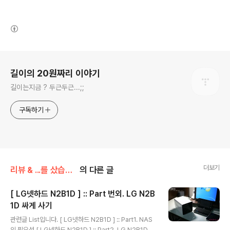
(새창열림)
로그 정보
길이의 20원짜리 이야기
길이는지금 ? 두근두근...;;
구독하기
더보기
리뷰 & ...를 샀습니다.
의 다른 글
[ LG넷하드 N2B1D ] :: Part 번외. LG N2B
1D 싸게 사기
글 내용
관련글 List입니다. [ LG넷하드 N2B1D ] :: Part1. NAS
의 필요성 [ LG넷하드 N2B1D ] :: Part2. LG N2B1D 를