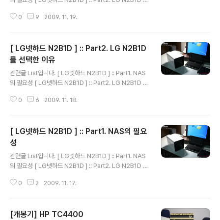
선택한 이유 [ LG넷하드 N2B1D ] :: Part 번외. LG N2B
0
9
2009. 11. 19.
1D 싸게 사기 이제 마음을 정했습니다. 그럼 제가 살수 있
는 최소한의 금액으로 N2B1D 를 사야만 했습니다. 그래
야!! 애인님의 허락이 수월해집니다.ㅠ_ㅜ;; NAS 사기 참
[ LG넷하드 N2B1D ] :: Part2. LG N2B1D
힘들다는걸 새삼 느끼고 있습니다. 제가 알아보던날!! N2B
1D의 최저가는 725000원 이었습니다.. ((요즘은 더 싸져
를 선택한 이유
글 내용
있더라구요..^^ )) 다음날 Hmall에서 감사하게도 가격 경
관련글 List입니다. [ LG넷하드 N2B1D ] :: Part1. NAS
쟁을 시작해 주셨습니다. 기본가격 789000원 사용가능
의 필요성 [ LG넷하드 N2B1D ] :: Part2. LG N2B1D 를
쿠폰 6% (제공) :: (지금은 5% 쿠폰으로 바뀐것 같네요.^..
선택한 이유 [ LG넷하드 N2B1D ] :: Part 번외. LG N2B
0
6
2009. 11. 18.
1D 싸게 사기 오늘 쓸 내용은 길이가 왜!! 하필 그많은 NA
S 중에 N2B1D를 선택했느냐 입니다. 아래 danawa화면
을 캡춰해보았습니다. nas제품들이 10페이지가 넘게 등록
[ LG넷하드 N2B1D ] :: Part1. NAS의 필요
되어 있군요; 이중에서 N2B1D가 2위에 위치해 있구요.^
^; 왜 2위까지 올라갔을까요? 제가 원하는 NAS 의 조건은
성
글 내용
([LG넷하드 N2B1D] :: Part1. NAS의 필요성)에 쓴 기능
관련글 List입니다. [ LG넷하드 N2B1D ] :: Part1. NAS
은 기본적으로 가능해야 합니다. 그중 시놀로지, 큐냅 등의
의 필요성 [ LG넷하드 N2B1D ] :: Part2. LG N2B1D 를
회사에서 나온 제품이 눈에 띄더군요..평도 좋구요.^^..
선택한 이유 [ LG넷하드 N2B1D ] :: Part 번외. LG N2B
0
2
2009. 11. 17.
1D 싸게 사기 LG넷하드 N2B1D 는 NAS(Network Att
ached Storage :: 링크 - 네이버 백과사전) 입니다. 단순
히 생각하면, 네트워크에 물려 있는 하드디스크입니다. 언
[개봉기] HP TC4400
제나 어디서나 접근이 용이하고....집에서는 Local Hdd D
글 내용