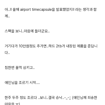
아..!! 올해 airport timecapsule을 발표했었지!! 라는 생각과 함
께..
스팩을 보니..마음에 들더군요..
거기다가 10만원정도 추가면..하드 2tb가 내장된 제품을 준답니
다..
침한번 꿀꺽 삼키고..
애인님을 조르기 시작....
한주 두주 정도 조르다 ..보니..결국 승낙..-_-;; (애인님께 죄송한
마음을.ㅠ)