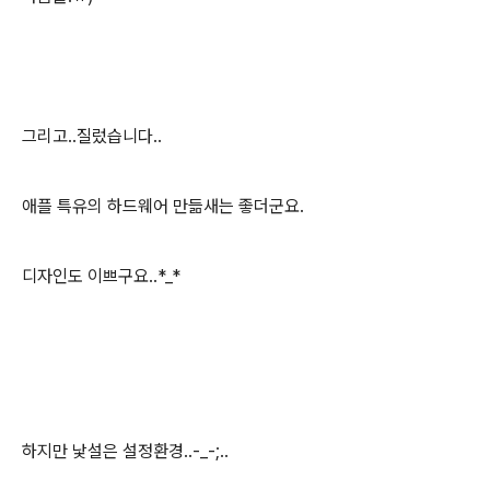
그리고..질렀습니다..
애플 특유의 하드웨어 만듦새는 좋더군요.
디자인도 이쁘구요..*_*
하지만 낯설은 설정환경..-_-;..