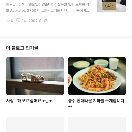
isk처럼 사용할수 있고, 외부에서는 상황에 따라 HTTP
어느날...아침 ..(월요일이었습니다.) 잘쓰고 있던 노트북 삼
(홈페이지), FTP등을 활용하여 파일을 관리할 수 있습니
보 Averatec 3700 이....쀩~ 소리를 내며..-_-; 죽어버렸
다. 물론 상황에 따라 외부에서 Local Hdd Disk처럼 사
습니다.ㅠ_ㅜ 애도..;; ㅠ_ㅜ 회사 업무외에도 개인적으로
용이 가능합니다.. (제가 있는 곳은 보안 프로그램..
0
34
2007. 8. 17.
이것저것..;; 많이 해서..노트북이 없으면...생활에 지장이 큽
니다. 그래서 바로....질렀습니다.-_-;; 하얗게~ 질러버렸...
ㅠ_ㅜ;;....................... 인터넷을 검색해보니 HP TC440
0...이녀석....인터넷을 뒤져보니..가격이 말도 안되게 싼겁
니다.-_-;; 아시는 분들도 계시겠지만...한때 200만원이 넘
이 블로그 인기글
던 녀석입니다;;;; 바로 G**에서 구매를 해버렸습니다.. 정
확한 제품명은 HP TC4400(GU048PC) 입니다. 센트
리노 듀오 모바일 (Napa Platform)...
사랑...해보고 싶어요.ㅠ_ㅜ
충주 현대타운 지하를 소개합니다.
^^