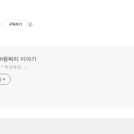
구독하기
20원짜리 이야기
 두근두근...;;
기