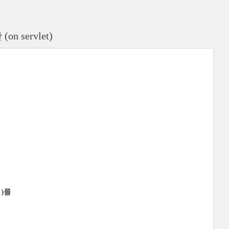
 servlet)
)를