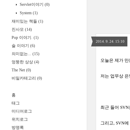
Servlet이야기
(0)
System
(1)
재미있는 책들
(1)
진사모
(14)
Pop 이야기.
(1)
2014. 9. 24. 15:10
술 이야기
(6)
의미없는...
(15)
오늘은 제가 만든
엉뚱한 상상
(4)
The Net
(0)
저는 업무상 은
비밀카테고리
(0)
홈
태그
최근 들어 SV
미디어로그
위치로그
그리고, SVN에 c
방명록