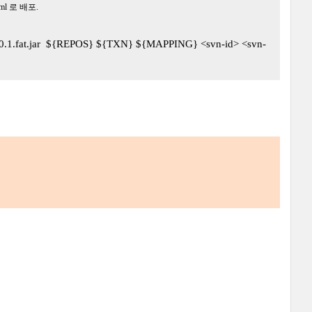
tml 로 배포.
rc.0.1.fat.jar ${REPOS} ${TXN} ${MAPPING} <svn-id> <svn-
.