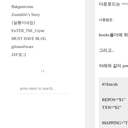
다운로드는 ==
Bakgunicious
Zoomlife\'s Story
사용법은..
{달룡이네집}
EnTER_ThE_Ciyne
hooks폴더에 
MUST HAVE BLOG
gilonsoftware
그리고..
JAY로그
아래와 같이 pre
/
/
#!/bin/sh
REPOS="$1"
TXN="$2"
MAPPING="T