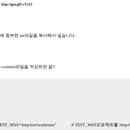
>
http://goo.gl/LvYsS3
위에 첨부한 jar파일을 복사해서 넣습니다.
-commit파일을 작성하면 끝!!
EST_WAS=/tmp/test/washome" # TEST_WAS프로젝트를 /tmp/te