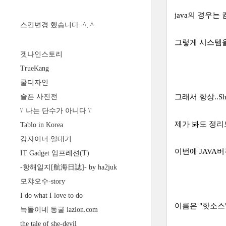
java의 경우는
스킨변경 했습니다..^,.^
그렇게 시스템을
겟나인스토리
TrueKang
쿨디자인
슬픈 사진전
그래서 항상..S
\' 나는 단수가 아니다 \'
제가 봐도 정리도 
Tablo in Korea
강자이너 일대기
이번에 JAVA
IT Gadget 임프레션(T)
-항해일지[航海日誌]- by ha2juk
모챠오수-story
I do what I love to do
이름은 "핫소스"
늑돌이네 동굴 lazion.com
the tale of she-devil