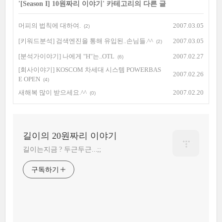
'
[Season I] 10원짜리 이야기
' 카테고리의 다른 글
머피의 법칙에 대하여.
2007.03.05
(2)
[키워드분석] 검색엔진을 통해 유입된..손님들.^^
2007.03.05
(2)
[분석가이야기] 나에게 "H"는..OTL
2007.02.27
(6)
[회사이야기] KOSCOM 차세대 시스템 POWERBAS
2007.02.26
E OPEN
(4)
새해복 많이 받으세요.^^
2007.02.20
(0)
길이의 20원짜리 이야기
길이는지금 ? 두근두근...;;
구독하기