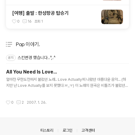
[여행] 출발 : 한성항공 탑승기
0
16
조회
1
Pop 이야기.
분류 전체보기
주요 글 목록
스킨변경 했습니다..^,.^
공지
All You Need Is Love...
글 내용
얼마전 무한도전에서 불렀던 노래.. Love Actually에 나왔던 아름다운 음악... (하
지만 난 Love Actually를 보지 못했다.ㅠ_ㅜ) 이 노래의 원곡은 비틀즈가 불렀던
곳이고... 존레논이 작곡 했다고 한다.... [가사] Love, Love, Love... There's not
hing you can do that can't be done. (불가능한 일은 당신이 할 수 없어요) No
작성시간
0
2
2007. 1. 26.
thing you can sing that can't be sung (부를 수 없는 노래를 당신이 부를 수 없
어요) Nothing you can say but you can learn how to play the game. (당
신이 할 수 있는 말은 없지만, 사랑하는 건 배울 수 있어요) It's easy. ..
의안내
티스토리
로그인
고객센터