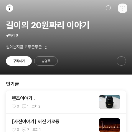
검색하기
티스토리
길이의 20원짜리 이야기
구독자
0
길이는지금 ? 두근두근...;;
구독하기
방명록
신고하기 레이어
열기
인기글
렌즈이야기..
0
1
조회
2
[사진이야기] 꺼진 가로등
0
7
조회
1