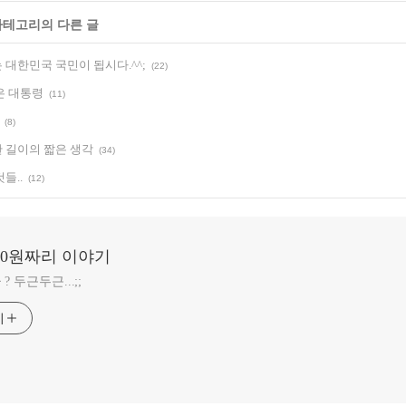
 카테고리의 다른 글
대한민국 국민이 됩시다.^^;
(22)
은 대통령
(11)
(8)
 길이의 짧은 생각
(34)
들..
(12)
20원짜리 이야기
 두근두근...;;
기