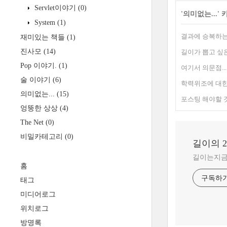
Servlet이야기
(0)
'
의미없는...
'
System
(1)
결과에 승복하는 
재미있는 책들
(1)
진사모
(14)
길이가 뽑고 싶
Pop 이야기.
(1)
여기서 의문점...
술 이야기
(6)
학력위조에 대한
의미없는...
(15)
포스팅 해야할 것
엉뚱한 상상
(4)
The Net
(0)
비밀카테고리
(0)
길이의 
길이는지금 ?
홈
구독하
태그
미디어로그
위치로그
방명록