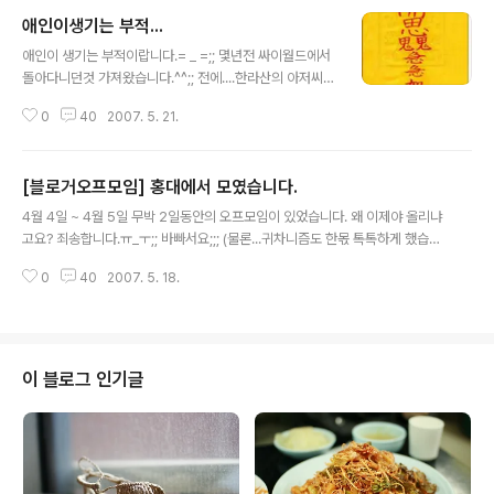
애인이생기는 부적...
글 내용
애인이 생기는 부적이랍니다.= _ =;; 몇년전 싸이월드에서
돌아다니던것 가져왔습니다.^^;; 전에....한라산의 아저씨가
말해준...은팔찌..그리고 애인이 생기는 부적.. 두가지 아이
0
40
2007. 5. 21.
템을 가지고 있습니다. 과연..언제쯤..애인이 생길까요.ㅡ_
ㅡ;; 이 두가지 아이템으로도 부족한걸까요...ㅜ_ㅡ 몇일
전..."복면달호"라는 영화를 봤습니다. 많은 사람이 복면달
[블로거오프모임] 홍대에서 모였습니다.
호하면..말하는 명언이 하나 있지요.^^ "인디언이 기우제를
글 내용
지내면 100% 비가 내린데.... 이유는 말이지...인디언은 비
4월 4일 ~ 4월 5일 무박 2일동안의 오프모임이 있었습니다. 왜 이제야 올리냐
가 내릴때까지 기우제를 지내기 때문이야..." 저도...애인이
고요? 죄송합니다.ㅠ_ㅜ;; 바빠서요;;; (물론...귀차니즘도 한몫 톡톡하게 했습니
생길때 까지..ㅡ_ㅡ;;;;
다.ㅎㅎ) 쭈야님은 커리어블로그 개편설명회때 한번 보았고.. 블로그에서도..가
0
40
2007. 5. 18.
끔..(?) 왕래가 있기에.. 부담없이...모임에 참가하기로 했었습니다. 각설하고 모
인곳의 위치는 홍대 입구역 4번 출구 였습니다. 저는 너무 일찍가서..= _ =; 혼
자서 핫바도 먹고..;; 홍대역 주위를 번두리번....거리다가.. 시간이 되어서 다시 4
번출구로 돌아와 보니.. 쭈야님이 두리번거리고 계시더군요.. > 0 0 < 노래방에
서... 다들 노래를 잘 부르셔서..- _ -; 저의 절대 음감은 더욱 빛을 바랬습니다....
이 블로그 인기글
아하하..그래요..저 노래 못불러요.ㅜ..