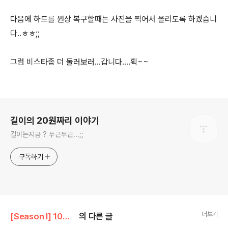
다음에 하드를 원상 복구할때는 사진을 찍어서 올리도록 하겠습니
다..ㅎㅎ;;
그럼 비스타좀 더 둘러보러...갑니다....휙~~
로그 정보
길이의 20원짜리 이야기
길이는지금 ? 두근두근...;;
구독하기
더보기
[Season I] 10원짜리 이야기
의 다른 글