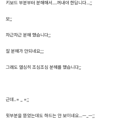
키보드 부분부터 분해해서....꺼내야 한답니다...;;
모;;
차근차근 분해 했습니다;;
잘 분해가 안되네요;;;
그래도 열심히 조심조심 분해를 했습니다;;
근데..= _ =;;
윗부분을 뜯었는데도 하드는 안 보이네요...ㅡ_ㅡ;;