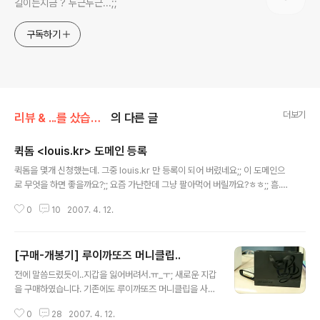
길이는지금 ? 두근두근...;;
구독하기
더보기
리뷰 & ...를 샀습니다.
의 다른 글
퀵돔 <louis.kr> 도메인 등록
글 내용
퀵돔을 몇개 신청했는데. 그중 louis.kr 만 등록이 되어 버렸네요;; 이 도메인으
로 무엇을 하면 좋을까요?;; 요즘 가난한데 그냥 팔아먹어 버릴까요?ㅎㅎ;; 흠..
이 도메인이 가치가 얼마나 될지 궁금하네요.^^;; 그냥 명품의류 쇼핑몰을 만들
0
10
2007. 4. 12.
어서 운영할까도 고민입니다.ㅎㅎ 정말 아쉬운건..ㅠ_ㅜ; 꼭 가지고 싶은 도메인
등록은 실패했네요.ㅠ_ㅡ;;
[구매-개봉기] 루이까또즈 머니클립..
글 내용
전에 말씀드렸듯이..지갑을 잃어버려서.ㅠ_ㅜ; 새로운 지갑
을 구매하였습니다. 기존에도 루이까또즈 머니클립을 사용
했었는데.. 참 마음에 들고 편했었거든요.. 하지만 전과 똑
0
28
2007. 4. 12.
같은것을 사고 싶지는 않아서... 다른 디자인의 제품을 선택