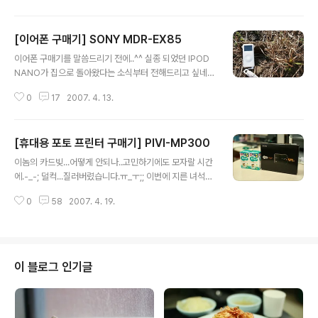
했습니다. 인터넷으로 로떼 쇼핑몰에서 구매 했습니다. 루
이까또즈 제품을 몇번 구매해 보았는데. 역시 루이까또즈
[이어폰 구매기] SONY MDR-EX85
전용쇼핑백과 같이 배송되어오는것이 참 인상적입니다.^^
글 내용
쇼핑백에서.. 지갑이 포장되어 있는 상자를 꺼냈습니다. 상
이어폰 구매기를 말씀드리기 전에..^^ 실종 되었던 IPOD
당히 작습니다. 다른 곳 같으면...작은 포장지에 포장해서
NANO가 집으로 돌아왔다는 소식부터 전해드리고 싶네
왔을텐데... 루이까또즈는....지갑에비해 아주 큰 상자에..
요..^^ 여행 가방속에 너무 꼭꼭 숨어 있어서..-_-;; 정말 찾
(쇼핑백이 들어가는 정도 크기) 왔습니다. 한번꺼내볼까
0
17
2007. 4. 13.
기 힘들었습니다.. 정들었던 녀석인데.. 새로 다른 녀석에게
요? 오오..포장...역시 잘되어 있습니다. 왠지...이런 포장이
정을 주어야 하나...많이 고민 했었습니다. 한동안 제 속을
마음에 드네요.^^ ..
썩인 녀석입니다. 우도 갔을때 찍어 놓은 사진이고요.^^;
[휴대용 포토 프린터 구매기] PIVI-MP300
자.. 이제...소니 MDR-EX85이어폰 구매기에 들어가보도
글 내용
록 하겠습니다. 아시는 분은 알고 계씨듯 전에 사용하던 이
이놈의 카드빚...어떻게 안되나..고민하기에도 모자랄 시간
어폰도 MDR-EX85입니다. 하지만...그때는 사진도 안올
에.-_-; 덜컥...질러버렸습니다.ㅠ_ㅜ;; 이번에 지른 녀석의
렸죠..^,.^;; 전에는 MDR-EX85SL 모델을 썼었습니다. 이
이름은 후지필름에서 나온 휴대용 포토프린터 PIVI-MP3
모델은 이어폰선이 0.5m로 짧은대신 1m짜리 확장케이블
0
58
2007. 4. 19.
00입니다. 이녀석..한번 구경해 보시것습니까~?;; PIVI-M
을 제공해주었습니다. 그리고 "1"자형으로되어 있..
P300과 전용필름입니다.. 프린터야 한번 사면 그만이니
걱정이 없지만. 필름이 걱정입니다.ㅡ_ㅡ;; 장당 600원 가
량 하는데..;; 이걸 어찌 감당할지.ㅠ_ㅜ;; 우선 개봉해보겠
습니다.^^ 오...박스의 반밖에 차지 하지 않는 크기.. 역시
이 블로그 인기글
휴대용이라 그런지 작군요.^^ 실제로 제 손 크기 만합니다;;
(제 손이 좀 큰편입니다;;) 필름도 개봉하였습니다. 필름은
10개들이 1팩으로 구성되어 있군요. 10팩 정도 구매했습