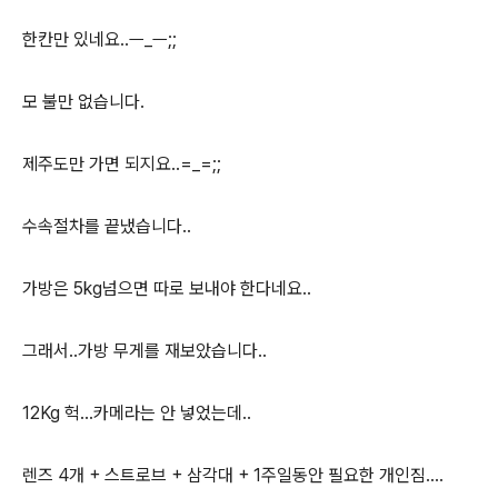
한칸만 있네요..ㅡ_ㅡ;;
모 불만 없습니다.
제주도만 가면 되지요..=_=;;
수속절차를 끝냈습니다..
가방은 5kg넘으면 따로 보내야 한다네요..
그래서..가방 무게를 재보았습니다..
12Kg 헉...카메라는 안 넣었는데..
렌즈 4개 + 스트로브 + 삼각대 + 1주일동안 필요한 개인짐....