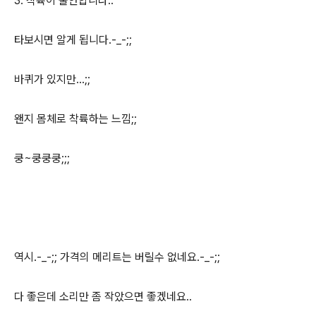
3. 착륙이 불안합니다..
타보시면 알게 됩니다.-_-;;
바퀴가 있지만...;;
왠지 몸체로 착륙하는 느낌;;
쿵~쿵쿵쿵;;;
역시.-_-;; 가격의 메리트는 버릴수 없네요.-_-;;
다 좋은데 소리만 좀 작았으면 좋겠네요..