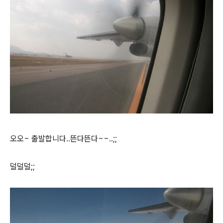
오오~ 출발합니다..뜬다뜬다~~..;;
덜덜덜;;