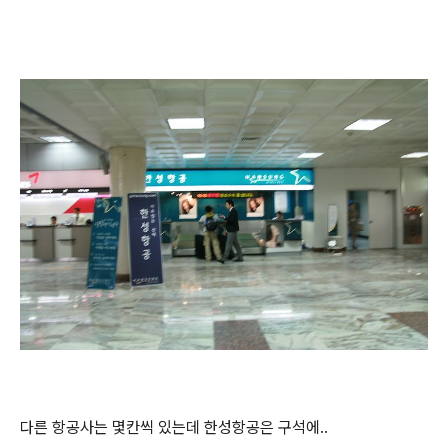
다른 항공사는 몇칸씩 있는데 한성항공은 구석에..