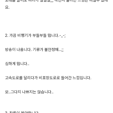
노래를 들어도 머리가 덜덜덜;;; 하면서 울리는 느낌은 버릴수 없네
요.
2. 가끔 비행기가 부들부들 떱니다.-_-;
방송이 나옵니다. 기류가 불안정해...;;
심하게 떱니다..
고속도로를 달리다가 비포장도로로 들어간 느낌입니다.
모..그다지 나쁘지는 않습니다..