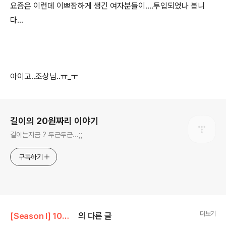
요즘은 이런데 이쁘장하게 생긴 여자분들이....투입되었나 봅니
다...
아이고..조상님..ㅠ_ㅜ
로그 정보
길이의 20원짜리 이야기
길이는지금 ? 두근두근...;;
구독하기
더보기
[Season I] 10원짜리 이야기
의 다른 글