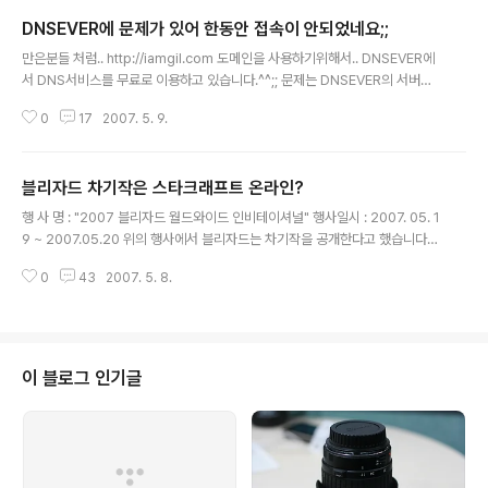
DNSEVER에 문제가 있어 한동안 접속이 안되었네요;;
글 내용
만은분들 처럼.. http://iamgil.com 도메인을 사용하기위해서.. DNSEVER에
서 DNS서비스를 무료로 이용하고 있습니다.^^;; 문제는 DNSEVER의 서버가
공격을 당해.. 한동안 서비스에 장애가 있었다고 하네요.. 그래서 오늘 하루동안
0
17
2007. 5. 9.
은 접속이 원할하지 못했습니다.ㅠ_ㅜ 빨리 서버를 구해서...이사가던지 해야겠
네요..^^;;
블리자드 차기작은 스타크래프트 온라인?
글 내용
행 사 명 : "2007 블리자드 월드와이드 인비테이셔널" 행사일시 : 2007. 05. 1
9 ~ 2007.05.20 위의 행사에서 블리자드는 차기작을 공개한다고 했습니다.
아직은 차기작에 대해서 소문만 무성하고 답은 없는 듯 하네요.^^;; 스타크래프
0
43
2007. 5. 8.
트2일 것이라는 소문도 있고요... 최근에는...한번 판매하면 수익이 끝나는 스타
크래프트 같은 패키지 게임보다 매달 수익이 나오는 온라인 게임이 돈을 잘 벌
어 주기때문에 스타크래프트 온라인을 발표한다는 말도 나오고 있습니다. 오
오..재밌는 생각이군요.. >0< 그럼.......게임을 대충 제 멋대로 추측해 보도록 하
겠습니다. 테란족 : 1랩은 SCV를 운전 할 수 있다. 랩이 5가 되면 마린으로 전직
이 블로그 인기글
이 가능하고... 10이 되면 벌쳐를 운전할 수 있다. 근..