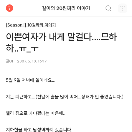
검색하기
길이의 20원짜리 이야기
티스토리
[Season I] 10원짜리 이야기
이쁜여자가 내게 말걸다....므하
하..ㅠ_ㅜ
길OI
2007. 5. 10. 16:17
5월 9일 저녁때 일이네요...
저는 퇴근하고...(전날에 술을 많이 먹어...상태가 안 좋았습니다.)
빨리 집으로 가야겠다는 마음에..
지하철을 타고 남성역까지 갔습니다.