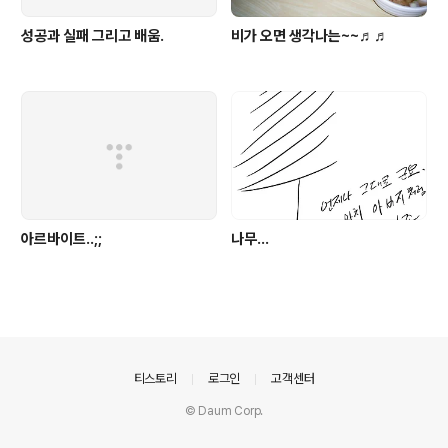
성공과 실패 그리고 배움.
비가 오면 생각나는~~♬♬
아르바이트..;;
나무…
의안내
티스토리
로그인
고객센터
© Daum Corp.