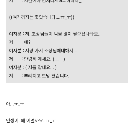
저 : 시간이야 넘쳐나지요...하하하;;;
((여기까지는 좋았습니다....ㅠ_ㅜ))
여자분 : 저..조상님들이 덕을 많이 쌓으셨나봐요..
저 : 예?
여자분 : 저랑 가서 조상님에대해서...
저 : 안녕히 계세요..(__ )
여자분 : ( 저를 잡네요... )
저 : 뿌리치고 도망 쳤습니다.
아...ㅠ_ㅜ
인생이..왜 이럴까요..ㅠ_ㅜ