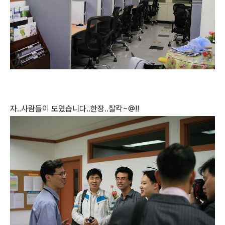
자..사람들이 모였습니다..한장..찰칵~@!!