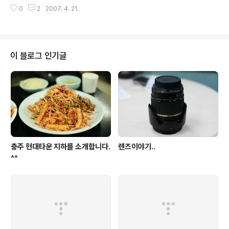
끔 비가 시원하게 와주었으면 좋겠다는 생각을 합니다. 근데 막상 비가 오면.. 우
===================================
0
2
2007. 4. 21.
산이 없다는 현실? 집에가기 힘들다는 현실때문에........ 감성과..이성의 차이겠
================..
죠..^^
이 블로그 인기글
충주 현대타운 지하를 소개합니다.
렌즈이야기..
^^