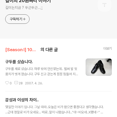
길이의 20원짜리 이야기
길이는지금 ? 두근두근...;;
구독하기
더보기
[Season I] 10원짜리 이야기
의 다른 글
구두를 샀습니다.
글 내용
구두를 새로 샀습니다. 하루 밖에 안신었는데.. 벌써 발 뒷
꿈치가 벗겨 졌습니다. 구두 신고 걷는게 점점 힘들어 지네
요... 사람과 사람도 그런거겠죠? 처음에 만났을때는 서로
0
28
2007. 4. 26.
알게 모르게 상처를 주다가.. 그래도 처음 만났을때는 설레
임이 있지요.^^ 새것이라는 데서 느껴지는 설레임..^^ 서로
익숙해지면.....아주 편안해지고.... 어느덧 낡아 버리고... 관
감성과 이성의 차이..
리를 잘못해서 망가져 버리면... 가지고 있으면 짐이되는.....
글 내용
결국 버려야 하는...그런 것이겠죠? 이 구두...관리를 잘 해
몇일전 이야기 입니다. 그날 따라..오늘은 비가 왔으면 좋겠다고 생각했습니다.
야 겠네요.^^ 오래 신고 싶거든요.^^ --- 발앞에 구두를 보
...근데 정말로 비가 오네요... 바로..말이 나왔습니다..."아~비오네..X됐네~" 가
다가 괜히 이상한 생각이 나네요.... ==============