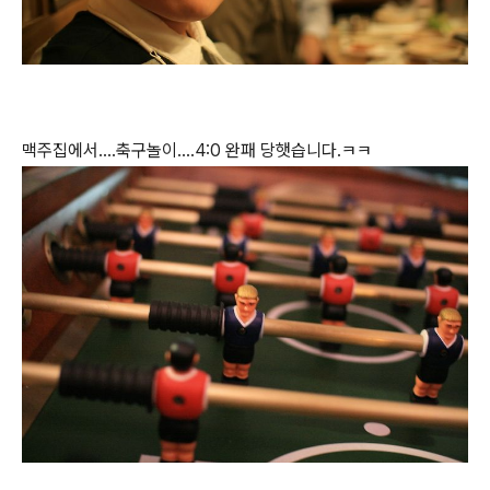
맥주집에서....축구놀이....4:0 완패 당햇습니다.ㅋㅋ