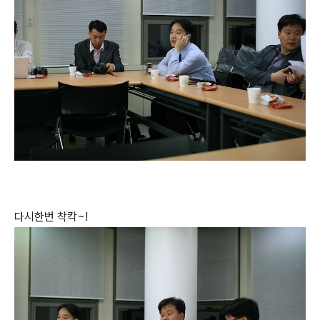
다시한번 착칵~!