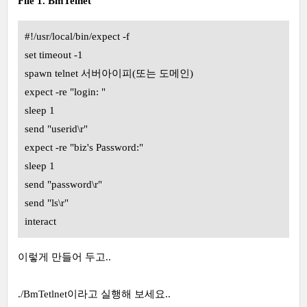
File 1. BmTelnet
#!/usr/local/bin/expect -f
set timeout -1
spawn telnet 서버아이피(또는 도메인)
expect -re "login: "
sleep 1
send "userid\r"
expect -re "biz's Password:"
sleep 1
send "password\r"
send "ls\r"
interact
이렇게 만들어 두고..
./BmTetlnet이라고 실행해 보세요..