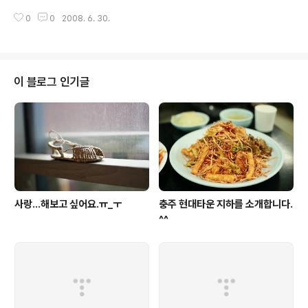
구..였답니다.ㅋㅋ)) ((포스팅 꺼리가 많은데..밀려서 ..ㅠ_ㅜ;; 이러다 포스팅 안
0
0
2008. 6. 30.
하는게 수두룩 하네요.. ))
이 블로그 인기글
사랑...해보고 싶어요.ㅠ_ㅜ
충주 현대타운 지하를 소개합니다.
^^