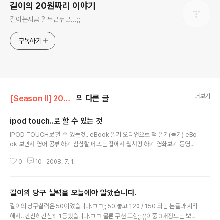
길이의 20원짜리 이야기
길이는지금 ? 두근두근...;;
구독하기
더보기
[Season II] 20원짜리 이야기
의 다른 글
ipod touch..로 할 수 있는 것
글 내용
IPOD TOUCH로 할 수 있는것.. eBook 읽기 오디언으로 책 읽기(듣기) eBo
ok 보면서 영어 공부 하기 심심할때 또는 집에서 웹서핑 하기 영화보기 동영상
강의보기 노래듣기 Nike+ 랑 연계해서 운동관리 하기 간단한 터치 게임하기
0
10
2008. 7. 1.
터치스크린으로 메모하기 친구한테 자랑하기... 16G정도 용량이면..이동식 디
스크로 사용하기 SDK받아서 간단한 프로그램 만들어 보기.. 절대 사고 싶은거
아님..-_-;; 절대 애인님한테 사고 싶다고 시위하는 것 아님!!!!!
길이의 당구 실력을 오늘에야 알았습니다.
글 내용
길이의 당구실력은 50이었습니다.ㅋㅋ;; 50 놓고 120 / 150 되는 분들과 시작
해서.. 간신히간신히 1등했습니다.ㅋㅋ 물론 쿠션 포함;; ((이중 3개정도는 뽀록