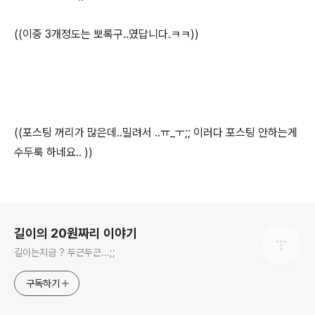
((이중 3개정도는 뽀록구..였답니다.ㅋㅋ))
((포스팅 꺼리가 많은데..밀려서 ..ㅠ_ㅜ;; 이러다 포스팅 안하는게
수두룩 하네요.. ))
로그 정보
길이의 20원짜리 이야기
길이는지금 ? 두근두근...;;
구독하기