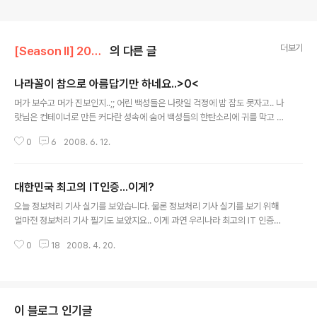
더보기
[Season II] 20원짜리 이야기
의 다른 글
나라꼴이 참으로 아름답기만 하네요..>0<
글 내용
머가 보수고 머가 진보인지..;; 어린 백성들은 나랏일 걱정에 밤 잠도 못자고.. 나
랏님은 컨테이너로 만든 커다란 성속에 숨어 백성들의 한탄소리에 귀를 막고 있
고.. 누가 잘하는 건지 누가 맞는 건지는 모르겠지만.. 참으로 나라꼴이 볼만 하
0
6
2008. 6. 12.
네요... ((10일 촛불 시위 다녀왔습니다..;; 사진도 올려야겠는데..길이는 게흘러
서.-_-;;ㅋㅋ ))
대한민국 최고의 IT인증...이게?
글 내용
오늘 정보처리 기사 실기를 보았습니다. 물론 정보처리 기사 실기를 보기 위해
얼마전 정보처리 기사 필기도 보았지요.. 이게 과연 우리나라 최고의 IT 인증이
맞을까요? 그냥 거저 먹으라고 주는 시험은 아닐까요? 아님 수험료를 노린 돈벌
0
18
2008. 4. 20.
이가 아닐까요? 필기 시험....누구든 하루만 시험문제를 달달 외워 버리면 붙을
수 있습니다. 문제 은행에서 나온다는 핑계로 세상에 돌아다니는 문제들과 완젼
똑같습니다. IT전공하지 않은 분도 하루면 붙을겁니다.-_-; 머 필기는 그러려니
하고 실기가 있으니 라고 생각했습니다. 그리고 대망의 실기 설레이는 마음을
부여잡고 시험을 보고 왔습니다. 실기가 머이래? 필기 시험이네..-_-;; ((미리 시
이 블로그 인기글