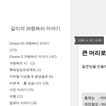
길이의 20원짜리 이야기
2008. 4. 10. 14:09
[Season II] 20원짜리 이야기
(113)
큰 머리로
[Season I] 10원짜리 이야기
(147)
10원짜리 시...
(2)
얼큰당을 만들
후배양성프로젝트
(1)
지하철 이상형 & 평생솔로
(6)
리뷰 & ...를 샀습니다.
(24)
사진 이야기
(35)
여행
(12)
총재는 : 머
컴퓨터 이야기
(28)
작전참모 : 