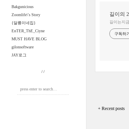
Bakgunicious
길이의 
Zoomlife\'s Story
길이는지금 ?
{달룡이네집}
EnTER_ThE_Ciyne
구독하
MUST HAVE BLOG
gilonsoftware
JAY로그
/
/
+ Recent posts