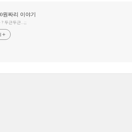
20원짜리 이야기
 두근두근...;;
기