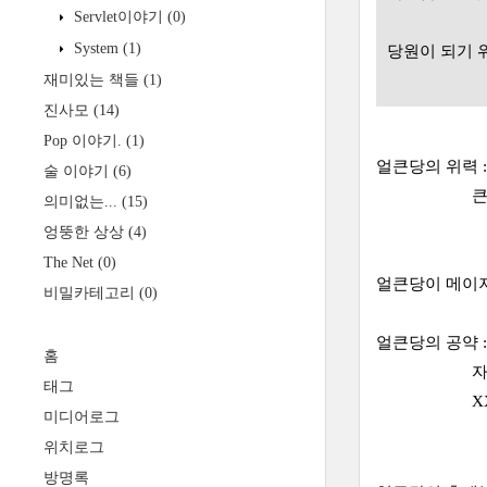
Servlet이야기
(0)
System
(1)
당원이 되기 
재미있는 책들
(1)
머리큰 선
진사모
(14)
Pop 이야기.
(1)
얼큰당의 위력 
술 이야기
(6)
큰 머리를 
의미없는...
(15)
엉뚱한 상상
(4)
The Net
(0)
얼큰당이 메이져
비밀카테고리
(0)
얼큰당의 공약 
홈
자꾸 거짓말 
태그
XXXX
미디어로그
위치로그
방명록