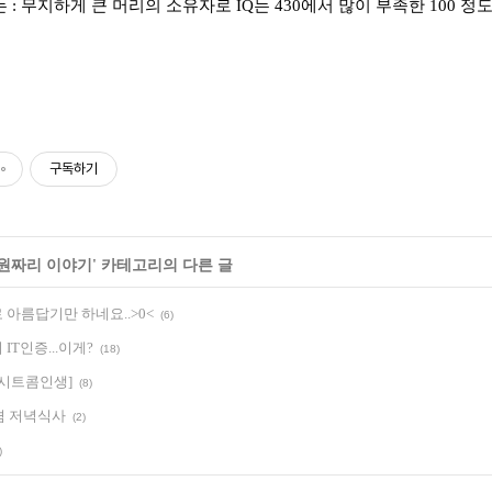
: 무지하게 큰 머리의 소유자로 IQ는 430에서 많이 부족한 100 정
구독하기
] 20원짜리 이야기
' 카테고리의 다른 글
아름답기만 하네요..>0<
(6)
IT인증...이게?
(18)
[시트콤인생]
(8)
겸 저녁식사
(2)
)