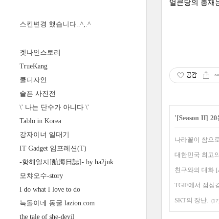
얼큰당의 총재는 
스킨변경 했습니다..^,.^
겟나인스토리
TrueKang
공감
쿨디자인
슬픈 사진전
\' 나는 단수가 아니다 \'
'
[Season II
Tablo in Korea
강자이너 일대기
나라꼴이 참으로 
IT Gadget 임프레션(T)
대한민국 최고의 
-항해일지[航海日誌]- by ha2juk
친구와의 대화 
모챠오수-story
TGIF에서 점심
I do what I love to do
SKT의 장난.
(17
늑돌이네 동굴 lazion.com
the tale of she-devil