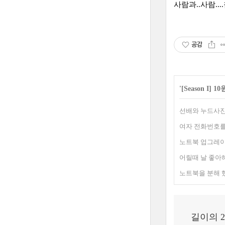
사람과..사람..
공감
'
[Season I]
선배와 누드사진
여자 전화번호를
노트북 업그레이
어릴때 날 좋아해
노트북을 분해 
길이의 