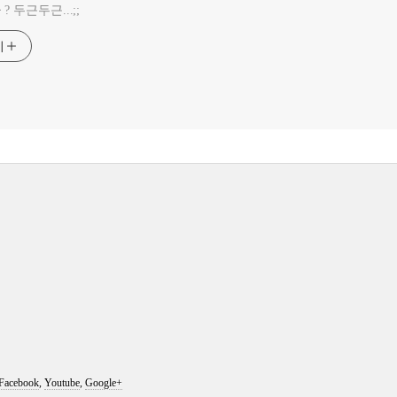
 두근두근...;;
기
Facebook
,
Youtube
,
Google+