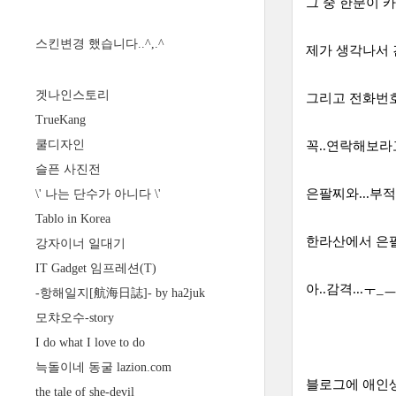
그 중 한분이 
스킨변경 했습니다..^,.^
제가 생각나서 간단
겟나인스토리
그리고 전화번호
TrueKang
쿨디자인
꼭..연락해보라고 
슬픈 사진전
은팔찌와...부적의
\' 나는 단수가 아니다 \'
Tablo in Korea
한라산에서 은팔
강자이너 일대기
IT Gadget 임프레션(T)
아..감격...ㅜ_
-항해일지[航海日誌]- by ha2juk
모챠오수-story
I do what I love to do
늑돌이네 동굴 lazion.com
블로그에 애인생
the tale of she-devil