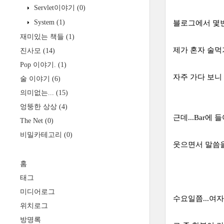
Servlet이야기
(0)
System
(1)
블로그에서 몇번
재미있는 책들
(1)
제가 혼자 술먹
진사모
(14)
Pop 이야기.
(1)
자주 가다 보니
술 이야기
(6)
의미없는...
(15)
엉뚱한 상상
(4)
근데...Bar에
The Net
(0)
비밀카테고리
(0)
웃으면서 말씀을 
홈
태그
미디어로그
수요일쯤...여자
위치로그
방명록