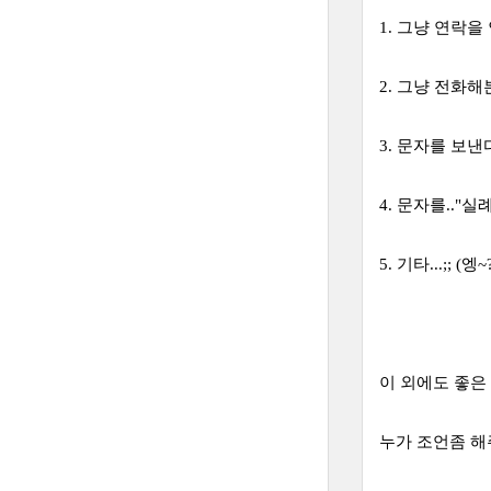
1. 그냥 연락을
2. 그냥 전화해본
3. 문자를 보낸
4. 문자를.."
5. 기타...;; (엥~
이 외에도 좋은
누가 조언좀 해