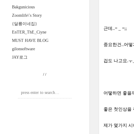
Bakgunicious
Zoomlife\'s Story
{달룡이네집}
근데..= _ =;;
EnTER_ThE_Ciyne
MUST HAVE BLOG
중요한건..어떻
gilonsoftware
JAY로그
겁도 나고요.ㅜ_
/
/
어떻하면 좋을까
좋은 첫인상을 
제가 몇가지 시