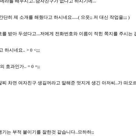
카메라를 배우시고..남자친구가 없다고 하시기에...
히 제 소개를 해줬다고 하시네요.....( 으읏;; 저 대신 작업을;;; )
를 받아 두셨다고...저에게 전화번호와 이름이 적힌 쪽지를 주시는 
하시네요.. > 0 <;;;
 효과인가.. = 0 =;;
찌 차면 여자친구 생길꺼라고 말해준 멋지게 생긴 아저씨..가 떠오
ㅡ
기는 부적 붙이기를 잘한것 같습니다..므하하;;