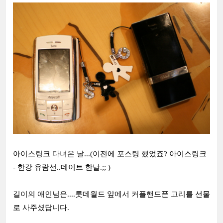
아이스링크 다녀온 날...(이전에 포스팅 했었죠? 아이스링크
- 한강 유람선..데이트 한날.;; )
길이의 애인님은....롯데월드 앞에서 커플핸드폰 고리를 선물
로 사주셨답니다.